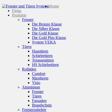
Home
Firma
Produkte
Fenster
Die Bronze Klasse
Die Silber Klasse
Die Gold Klasse
Die Gold Plus Klasse
System VEKA
Türen
Haustüren
Schiebetüren
Terassentüren
HS Schiebetüren
Rolläden
Comfort
Maxtherm
Visio
Aluminium
Fenster
Türen
Fassaden
Brandschutz
Fensterzubehör